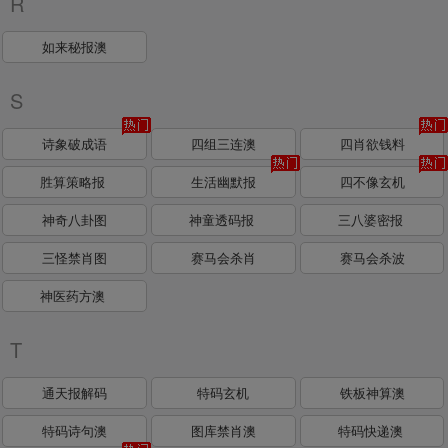
R
如来秘报澳
S
诗象破成语
四组三连澳
四肖欲钱料
胜算策略报
生活幽默报
四不像玄机
神奇八卦图
神童透码报
三八婆密报
三怪禁肖图
赛马会杀肖
赛马会杀波
神医药方澳
T
通天报解码
特码玄机
铁板神算澳
特码诗句澳
图库禁肖澳
特码快递澳