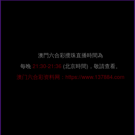
澳門六合彩攪珠直播時間為
每晚
21:30-21:36
(北京時間)，敬請查看。
澳门六合彩资料网：https://www.137884.com