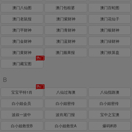
澳门八仙图
澳门包租婆
澳门百蛇图
澳门老鼠报
澳门紫财神
澳门花仙子
澳门平财神
澳门青财神
澳门银财神
澳门金财神
澳门蓝财神
澳门绿财神
澳门黄财神
澳门频果报
澳门铁算盘
澳门藏宝图
B
宝宝平特1肖
八仙过海澳
八仙指路澳
白小姐会员
白小姐密传
白小姐密传
波叔一波中
波肖尾门报
宝中之宝澳
白小姐救世B
白小姐救世A
爆码料B