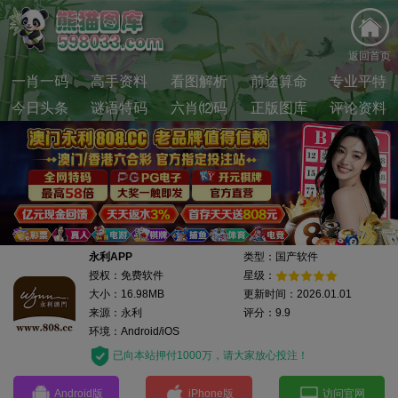
返回首页
一肖一码
高手资料
看图解析
前途算命
专业平特
今日头条
谜语特码
六肖⑿码
正版图库
评论资料
永利APP
类型：国产软件
授权：免费软件
星级：
大小：16.98MB
更新时间：2026.01.01
来源：永利
评分：9.9
环境：Android/iOS
已向本站押付1000万，请大家放心投注！
Android版
iPhone版
访问官网