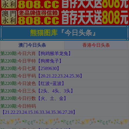
熊猫图库
『今日头条』
澳门今日头条
香港今日头条
第220期
:
今日六肖
【狗鸡猴羊龙兔
】
第220期:
今日平特
【狗撵兔子
】
第220期:
今日七尾
【2589630
】
第220期:
今日平码
【
20.21.22.23.24.25.36
】
第220期:
今日波色
【红
波+蓝波
】
第220期:
今日三头
【
2头、4头、3头
】
第220期:
今日行数
【火
、土、金
】
第220期:
今日特码
【21.22.23.24.15.16.33.34.35.36.27.28
】