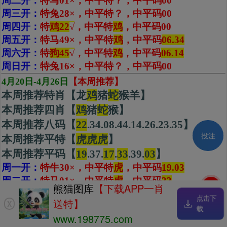
周二开：
特马01
×
，中平特？，中平码00
周三开：
特兔28
×
，中平特？，中平码00
周四开：
特
鸡22
√
，中平特
鸡
，
中平码
00
周五开：
特马49
×
，中平特
鸡
，中平码
06.34
周六开：
特
狗45
√
，中平特
鸡
，
中平码
06.14
周日开：
特兔16×，中平特？，中平码00
4月20日-4月26日
【本周推荐】
本周推荐特肖【龙
鸡
猪
蛇
猴羊】
本周推荐四肖【
鸡
猪
蛇
猴】
本周推荐八码【
22
.34.08.44.14.26.23.35】
投注
本周推荐平特【
虎虎虎
】
本周推荐平码【
19
.37.
17
.
33
.39.
03
】
周一开：
特牛30×，中平特
虎
，中平码
19.03
周二开：
特马01×，中平特
虎
，中平码
33
刷新
熊猫图库
【下载APP一肖
周三开：
特狗09×，中平特
？
，中平码
19
点击下
送特】
X
周四开：
特
蛇02
√
，中平特
虎
，
中平码
17
载
www.198775.com
周五开：
特牛30×，中平特
虎
，中平码
00