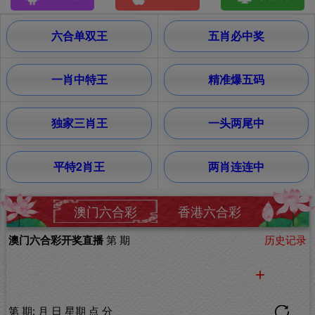
六合单双王
五肖必中奖
一肖中特王
精准爆五码
独家三肖王
一头两尾中
平特2肖王
两肖连连中
澳门六合彩
香港六合彩