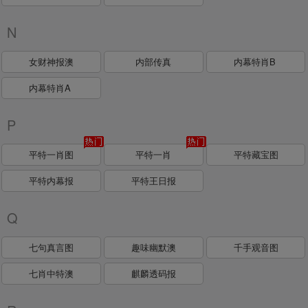
N
女财神报澳
内部传真
内幕特肖B
内幕特肖A
P
平特一肖图
平特一肖
平特藏宝图
平特内幕报
平特王日报
Q
七句真言图
趣味幽默澳
千手观音图
七肖中特澳
麒麟透码报