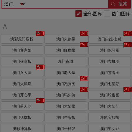
搜索
全部图库
热门图库
A
澳彩龙门客栈
澳门火麒麟
澳门白姐-玄虎
澳门客家娘
澳门红虎报
澳门跑马图
澳门孩童报
澳门夜城
澳门玄机图
澳门女人味
澳门老人味
澳门签牌图
澳门火凤凰
澳门跑狗图
澳门七星彩
澳门开心果
澳门码头诗
澳门蛇蛋图
澳门男人味
澳门大陆报
澳门大陆仔
澳门猛虎报
澳门牛头报
澳彩宝典报
澳彩神算报
澳门一样发
澳门豹女郎