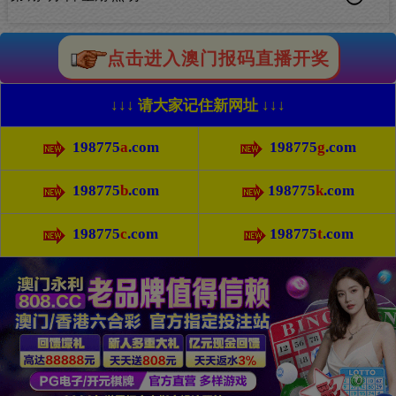
点击进入澳门报码直播开奖
↓↓↓ 请大家记住新网址 ↓↓↓
198775
a
.com
198775
g
.com
198775
b
.com
198775
k
.com
198775
c
.com
198775
t
.com