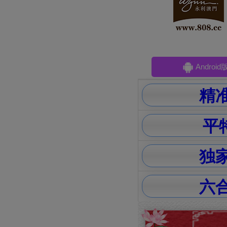
Android
精
平
独
六