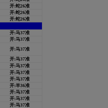
开:蛇26准
开:蛇26准
开:蛇26准
开:马37准
开:马37准
开:马37准
开:马37准
开:马37准
开:马37准
开:马37准
开:羊36准
开:马37准
开:马37准
开:马37准