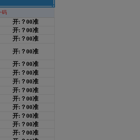
一码
开:？00准
开:？00准
开:？00准
开:？00准
开:？00准
开:？00准
开:？00准
开:？00准
开:？00准
开:？00准
开:？00准
开:？00准
开:？00准