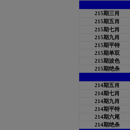
215期三肖
215期五肖
215期七肖
215期九肖
215期平特
215期单双
215期波色
215期绝杀
214期五肖
214期七肖
214期九肖
214期平特
214期
六尾
214期绝杀