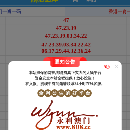
门一肖一码
香港一肖
47
47.23.39
47.23.39.03.34.22
47.23.39.03.34.22.42
06.17.29.44.32.36.24
猴
通知公告
×
猴龙鸡
8秒
本站担保的网投,都是有真正实力的大额平台
猴龙鸡牛虎
资金安全本站全程担保！放心投注！
猴龙鸡牛虎猪羊
在入款、提现中有问题请联系24小时在线客服。
猴龙鸡牛虎猪羊狗兔
全
网
公
认
的
好
平
台
虎虎虎
单数+鸡牛
家禽+兔猴
红波+蓝波